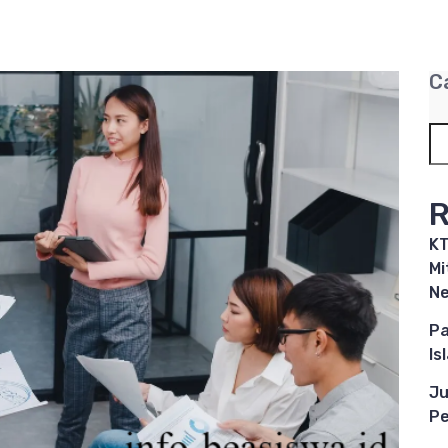
C
R
KT
Mi
Ne
Pa
Is
Ju
Pe