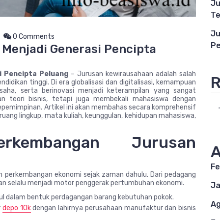
Ju
Te
Ju
0 Comments
Pe
Menjadi Generasi Pencipta
i Pencipta Peluang
– Jurusan kewirausahaan adalah salah
R
didikan tinggi. Di era globalisasi dan digitalisasi, kemampuan
saha, serta berinovasi menjadi keterampilan yang sangat
an teori bisnis, tetapi juga membekali mahasiswa dengan
 kepemimpinan. Artikel ini akan membahas secara komprehensif
 ruang lingkup, mata kuliah, keunggulan, kehidupan mahasiswa,
rkembangan Jurusan
A
Fe
am perkembangan ekonomi sejak zaman dahulu. Dari pedagang
aan selalu menjadi motor penggerak pertumbuhan ekonomi.
Ja
l dalam bentuk perdagangan barang kebutuhan pokok.
Ag
r
depo 10k
dengan lahirnya perusahaan manufaktur dan bisnis