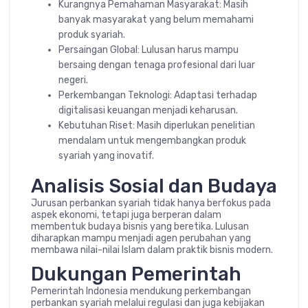
Kurangnya Pemahaman Masyarakat: Masih
banyak masyarakat yang belum memahami
produk syariah.
Persaingan Global: Lulusan harus mampu
bersaing dengan tenaga profesional dari luar
negeri.
Perkembangan Teknologi: Adaptasi terhadap
digitalisasi keuangan menjadi keharusan.
Kebutuhan Riset: Masih diperlukan penelitian
mendalam untuk mengembangkan produk
syariah yang inovatif.
Analisis Sosial dan Budaya
Jurusan perbankan syariah tidak hanya berfokus pada
aspek ekonomi, tetapi juga berperan dalam
membentuk budaya bisnis yang beretika. Lulusan
diharapkan mampu menjadi agen perubahan yang
membawa nilai-nilai Islam dalam praktik bisnis modern.
Dukungan Pemerintah
Pemerintah Indonesia mendukung perkembangan
perbankan syariah melalui regulasi dan juga kebijakan