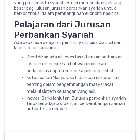
yang pro-industri syariah. Hal ini memberikan peluang
besar bagi lulusan jurusan perbankan syariah untuk
berkontribusi dalam pembangunan ekonomi nasional.
Pelajaran dari Jurusan
Perbankan Syariah
Ada beberapa pelajaran penting yang bisa diambil dari
keberadaan jurusan ini:
Pendidikan adalah Investasi: Jurusan perbankan
syariah menunjukkan bahwa pendidikan
berkualitas dapat membuka peluang global.
Keterlibatan Masyarakat: Jurusan ini berperan
penting dalam pengembangan masyarakat
melalui sistem keuangan yang adil.
Inovasi Berkelanjutan: Jurusan perbankan syariah
terus beradaptasi dengan perkembangan zaman
untuk tetap relevan.