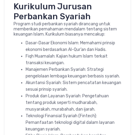
Kurikulum Jurusan
Perbankan Syariah
Program studi perbankan syariah dirancang untuk
memberikan pemahaman mendalam tentang sistem
keuangan Islam. Kurikulum biasanya mencakup:
Dasar-Dasar Ekonomi Islam: Memahami prinsip
ekonomi berdasarkan Al-Qur’an dan Hadis.
Fiqh Muamalah: Kajian hukum Islam terkait
transaksi keuangan.
Manajemen Perbankan Syariah: Strategi
pengelolaan lembaga keuangan berbasis syariah.
Akuntansi Syariah: Sistem pencatatan keuangan
sesuai prinsip syariah.
Produk dan Layanan Syariah: Pengetahuan
tentang produk seperti mudharabah,
musyarakah, murabahah, dan ijarah.
Teknologi Finansial Syariah (Fintech):
Pemanfaatan teknologi digital dalam layanan
keuangan syariah.