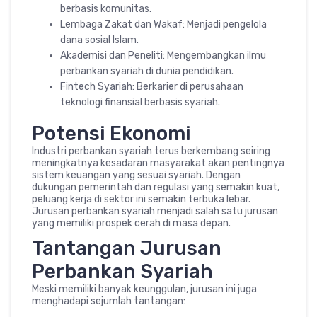
berbasis komunitas.
Lembaga Zakat dan Wakaf: Menjadi pengelola
dana sosial Islam.
Akademisi dan Peneliti: Mengembangkan ilmu
perbankan syariah di dunia pendidikan.
Fintech Syariah: Berkarier di perusahaan
teknologi finansial berbasis syariah.
Potensi Ekonomi
Industri perbankan syariah terus berkembang seiring
meningkatnya kesadaran masyarakat akan pentingnya
sistem keuangan yang sesuai syariah. Dengan
dukungan pemerintah dan regulasi yang semakin kuat,
peluang kerja di sektor ini semakin terbuka lebar.
Jurusan perbankan syariah menjadi salah satu jurusan
yang memiliki prospek cerah di masa depan.
Tantangan Jurusan
Perbankan Syariah
Meski memiliki banyak keunggulan, jurusan ini juga
menghadapi sejumlah tantangan: