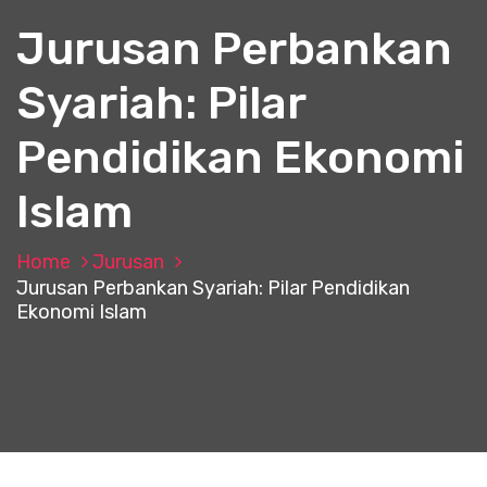
t
Jurusan Perbankan
Syariah: Pilar
Pendidikan Ekonomi
Islam
Home
Jurusan
Jurusan Perbankan Syariah: Pilar Pendidikan
Ekonomi Islam