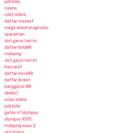
judi bola
casino
rolet online
daftar maxbet
mega wheel pragmatic
spaceman
slot gacor hari ini
daftar bola88
mahjong
slot gacor hari ini
baccarat
daftar nova88
daftar ibcbet
banggacor 88
sbobet
sicbo online
judi bola
gates of olympus
olympus 1000
mahjong ways 2
slot bonus