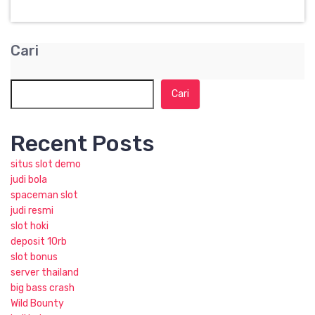
Cari
Cari
Recent Posts
situs slot demo
judi bola
spaceman slot
judi resmi
slot hoki
deposit 10rb
slot bonus
server thailand
big bass crash
Wild Bounty