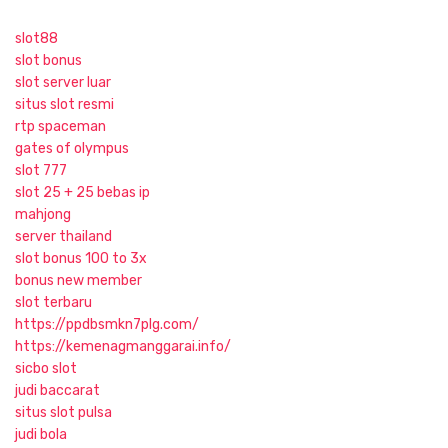
slot88
slot bonus
slot server luar
situs slot resmi
rtp spaceman
gates of olympus
slot 777
slot 25 + 25 bebas ip
mahjong
server thailand
slot bonus 100 to 3x
bonus new member
slot terbaru
https://ppdbsmkn7plg.com/
https://kemenagmanggarai.info/
sicbo slot
judi baccarat
situs slot pulsa
judi bola