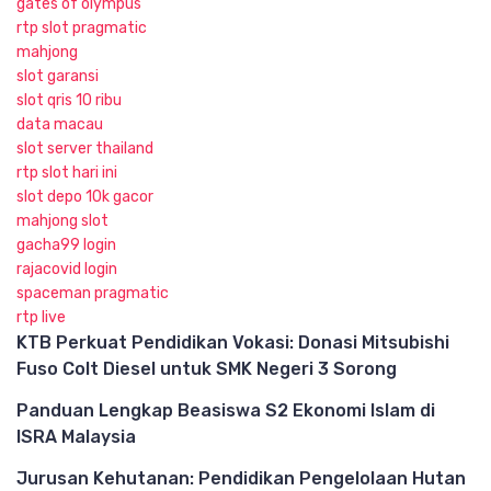
gates of olympus
rtp slot pragmatic
mahjong
slot garansi
slot qris 10 ribu
data macau
slot server thailand
rtp slot hari ini
slot depo 10k gacor
mahjong slot
gacha99 login
rajacovid login
spaceman pragmatic
rtp live
KTB Perkuat Pendidikan Vokasi: Donasi Mitsubishi
Fuso Colt Diesel untuk SMK Negeri 3 Sorong
Panduan Lengkap Beasiswa S2 Ekonomi Islam di
ISRA Malaysia
Jurusan Kehutanan: Pendidikan Pengelolaan Hutan