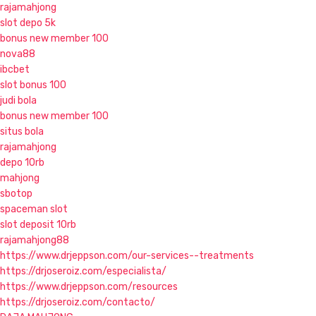
rajamahjong
slot depo 5k
bonus new member 100
nova88
ibcbet
slot bonus 100
judi bola
bonus new member 100
situs bola
rajamahjong
depo 10rb
mahjong
sbotop
spaceman slot
slot deposit 10rb
rajamahjong88
https://www.drjeppson.com/our-services--treatments
https://drjoseroiz.com/especialista/
https://www.drjeppson.com/resources
https://drjoseroiz.com/contacto/