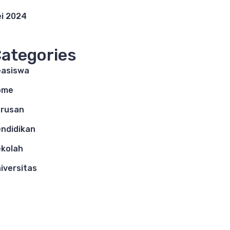
i 2024
ategories
asiswa
ome
rusan
ndidikan
kolah
iversitas