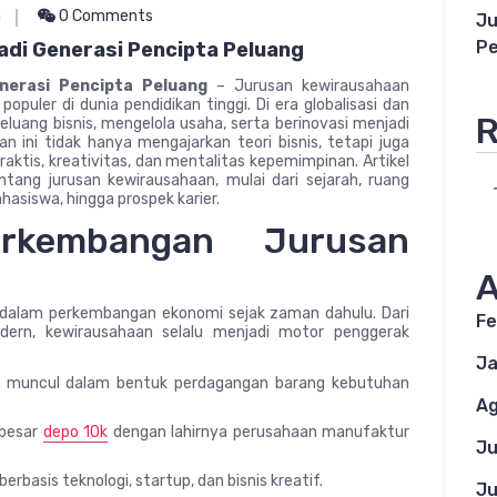
n
0 Comments
Ju
Pe
adi Generasi Pencipta Peluang
nerasi Pencipta Peluang
– Jurusan kewirausahaan
opuler di dunia pendidikan tinggi. Di era globalisasi dan
R
luang bisnis, mengelola usaha, serta berinovasi menjadi
 ini tidak hanya mengajarkan teori bisnis, tetapi juga
tis, kreativitas, dan mentalitas kepemimpinan. Artikel
ang jurusan kewirausahaan, mulai dari sejarah, ruang
hasiswa, hingga prospek karier.
rkembangan Jurusan
A
 dalam perkembangan ekonomi sejak zaman dahulu. Dari
Fe
dern, kewirausahaan selalu menjadi motor penggerak
Ja
a muncul dalam bentuk perdagangan barang kebutuhan
Ag
 besar
depo 10k
dengan lahirnya perusahaan manufaktur
Ju
berbasis teknologi, startup, dan bisnis kreatif.
Ju