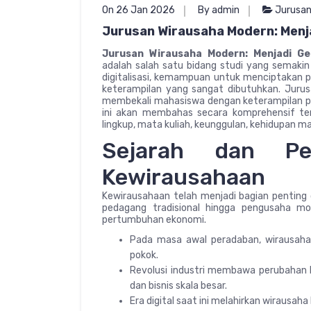
On 26 Jan 2026
By admin
Jurusa
Jurusan Wirausaha Modern: Menj
Jurusan Wirausaha Modern: Menjadi Ge
adalah salah satu bidang studi yang semakin p
digitalisasi, kemampuan untuk menciptakan pe
keterampilan yang sangat dibutuhkan. Jurusan
membekali mahasiswa dengan keterampilan prak
ini akan membahas secara komprehensif tent
lingkup, mata kuliah, keunggulan, kehidupan ma
Sejarah dan Pe
Kewirausahaan
Kewirausahaan telah menjadi bagian penting
pedagang tradisional hingga pengusaha mo
pertumbuhan ekonomi.
Pada masa awal peradaban, wirausah
pokok.
Revolusi industri membawa perubahan
dan bisnis skala besar.
Era digital saat ini melahirkan wirausaha 