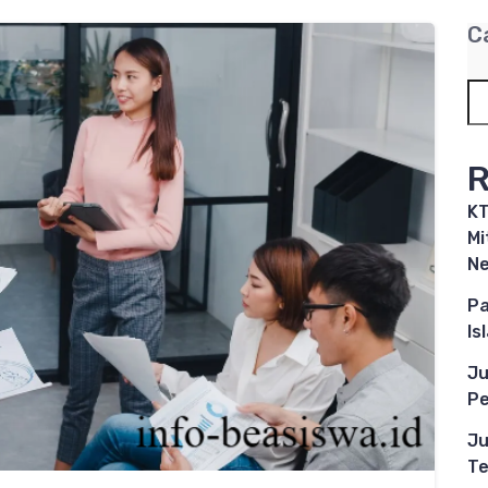
C
R
KT
Mi
Ne
Pa
Is
Ju
Pe
Ju
Te