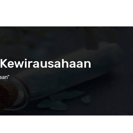
n Kewirausahaan
aan"