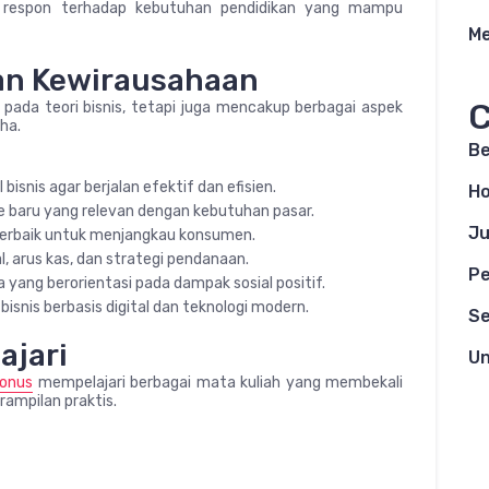
i respon terhadap kebutuhan pendidikan yang mampu
Me
an Kewirausahaan
C
pada teori bisnis, tetapi juga mencakup berbagai aspek
ha.
Be
isnis agar berjalan efektif dan efisien.
H
de baru yang relevan dengan kebutuhan pasar.
Ju
terbaik untuk menjangkau konsumen.
, arus kas, dan strategi pendanaan.
Pe
yang berorientasi pada dampak sosial positif.
snis berbasis digital dan teknologi modern.
Se
ajari
Un
bonus
mempelajari berbagai mata kuliah yang membekali
ampilan praktis.