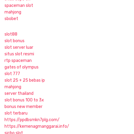
spaceman slot
mahjong
sbobet
slot88
slot bonus
slot server luar
situs slot resmi
rtp spaceman
gates of olympus
slot 777
slot 25 + 25 bebas ip
mahjong
server thailand
slot bonus 100 to 3x
bonus new member
slot terbaru
https://ppdbsmkn7plg.com/
https://kemenagmanggarai.info/
sicbo slot