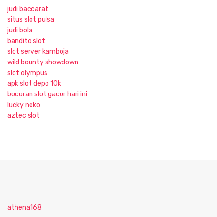
judi baccarat
situs slot pulsa
judi bola
bandito slot
slot server kamboja
wild bounty showdown
slot olympus
apk slot depo 10k
bocoran slot gacor hari ini
lucky neko
aztec slot
athena168