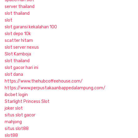
server thailand
slot thailand
slot
slot garansi kekalahan 100
slot depo 10k
scatter hitam
slot server nexus
Slot Kamboja
slot thailand
slot gacor hari ini
slot dana
https://www.thehubcoffeehouse.com/
https://www.perpustakaanbappedalampung.com/
ibcbet login
Starlight Princess Slot
joker slot
situs slot gacor
mahjong
situs slot88
slot88