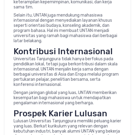
keterampilan kepemimpinan, komunikasi, dan kerja
sama tim.
Selain itu, UNTAN juga mendukung mahasiswa
internasional dengan menyediakan layanan khusus
seperti orientasi budaya, konseling akademik, dan
program bahasa. Hal ini membuat UNTAN menjadi
universitas yang ramah bagi mahasiswa dari berbagai
latar belakang.
Kontribusi Internasional
Universitas Tanjungpura tidak hanya berfokus pada
pendidikan lokal, tetapi juga berkontribusi dalam skala
internasional. UNTAN menjalin kerja sama dengan
berbagai universitas di Asia dan Eropa melalui program
pertukaran pelajar, penelitian bersama, serta
konferensi internasional.
Dengan jaringan global yang luas, UNTAN memberikan
kesempatan bagi mahasiswa untuk mendapatkan
pengalaman internasional yang berharga.
Prospek Karier Lulusan
Lulusan Universitas Tanjungpura memiliki peluang karier
yang luas. Berkat kurikulum yang relevan dengan
kebutuhan industri, banyak alumni UNTAN yang bekerja