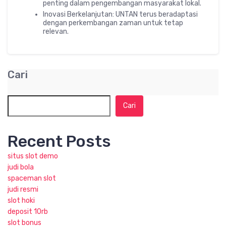
penting dalam pengembangan masyarakat lokal.
Inovasi Berkelanjutan: UNTAN terus beradaptasi
dengan perkembangan zaman untuk tetap
relevan.
Cari
Cari
Recent Posts
situs slot demo
judi bola
spaceman slot
judi resmi
slot hoki
deposit 10rb
slot bonus