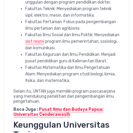
unggulan dengan program pendidikan dokter.
Fakultas Teknik: Menyediakan program teknik
sipil, elektro, mesin, dan informatika.
Fakultas Pertanian: Fokus pada pengembangan
ilmu pertanian dan agribisnis.
Fakultas Ilmu Sosial dan Ilmu Politik: Menyediakan
slot resmi
program ilmu pemerintahan, sosiologi,
dan komunikasi.
Fakultas Keguruan dan Ilmu Pendidikan: Menjadi
pusat pendidikan guru di Kalimantan Barat.
Fakultas Matematika dan Ilmu Pengetahuan
Alam: Menyediakan program studi biologi, kimia,
fisika, dan matematika.
Selain itu, UNTAN juga memiliki program pascasarjana
yang mendukung penelitian dan pengembangan ilmu
pengetahuan.
Baca Juga :
Pusat Ilmu dan Budaya Papua:
Universitas Cenderawasih
Keunggulan Universitas