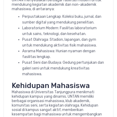
UNTAN menyediakan berbagai fasilitas modern untuk
mendukung kegiatan akademik dan non-akademik
mahasiswa, di antaranya:
Perpustakaan Lengkap: Koleksi buku, jurnal, dan
sumber digital yang mendukung penelitian.
Laboratorium Modern: Fasilitas laboratorium
untuk sains, teknologi, dan kesehatan.
Pusat Olahraga: Stadion, lapangan, dan gym
untuk mendukung aktivitas fisik mahasiswa.
Asrama Mahasiswa: Hunian nyaman dengan
fasilitas lengkap.
Pusat Seni dan Budaya: Gedung pertunjukan dan
galeri seni untuk mendukung kreativitas
mahasiswa.
Kehidupan Mahasiswa
Mahasiswa di Universitas Tanjungpura menikmati
kehidupan kampus yang dinamis. UNTAN memiliki
berbagai organisasi mahasiswa, klub akademik,
komunitas seni, serta kegiatan olahraga. Kehidupan
sosial di kampus sangat aktif, memberikan
kesempatan bagi mahasiswa untuk mengembangkan