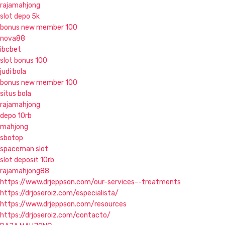
rajamahjong
slot depo 5k
bonus new member 100
nova88
ibcbet
slot bonus 100
judi bola
bonus new member 100
situs bola
rajamahjong
depo 10rb
mahjong
sbotop
spaceman slot
slot deposit 10rb
rajamahjong88
https://www.drjeppson.com/our-services--treatments
https://drjoseroiz.com/especialista/
https://www.drjeppson.com/resources
https://drjoseroiz.com/contacto/