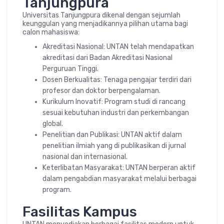
Tanjungpura
Universitas Tanjungpura dikenal dengan sejumlah
keunggulan yang menjadikannya pilihan utama bagi
calon mahasiswa:
Akreditasi Nasional: UNTAN telah mendapatkan
akreditasi dari Badan Akreditasi Nasional
Perguruan Tinggi.
Dosen Berkualitas: Tenaga pengajar terdiri dari
profesor dan doktor berpengalaman.
Kurikulum Inovatif: Program studi di rancang
sesuai kebutuhan industri dan perkembangan
global.
Penelitian dan Publikasi: UNTAN aktif dalam
penelitian ilmiah yang di publikasikan di jurnal
nasional dan internasional.
Keterlibatan Masyarakat: UNTAN berperan aktif
dalam pengabdian masyarakat melalui berbagai
program.
Fasilitas Kampus