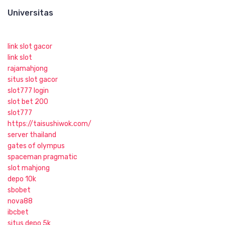
Universitas
link slot gacor
link slot
rajamahjong
situs slot gacor
slot777 login
slot bet 200
slot777
https://taisushiwok.com/
server thailand
gates of olympus
spaceman pragmatic
slot mahjong
depo 10k
sbobet
nova88
ibcbet
situs depo 5k