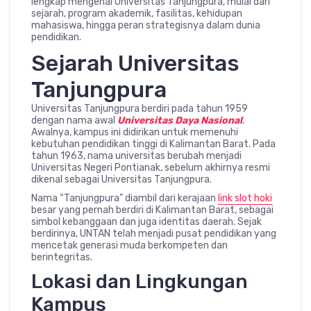
lengkap mengenai Universitas Tanjungpura, mulai dari
sejarah, program akademik, fasilitas, kehidupan
mahasiswa, hingga peran strategisnya dalam dunia
pendidikan.
Sejarah Universitas
Tanjungpura
Universitas Tanjungpura berdiri pada tahun 1959
dengan nama awal
Universitas Daya Nasional
.
Awalnya, kampus ini didirikan untuk memenuhi
kebutuhan pendidikan tinggi di Kalimantan Barat. Pada
tahun 1963, nama universitas berubah menjadi
Universitas Negeri Pontianak, sebelum akhirnya resmi
dikenal sebagai Universitas Tanjungpura.
Nama “Tanjungpura” diambil dari kerajaan
link slot hoki
besar yang pernah berdiri di Kalimantan Barat, sebagai
simbol kebanggaan dan juga identitas daerah. Sejak
berdirinya, UNTAN telah menjadi pusat pendidikan yang
mencetak generasi muda berkompeten dan
berintegritas.
Lokasi dan Lingkungan
Kampus