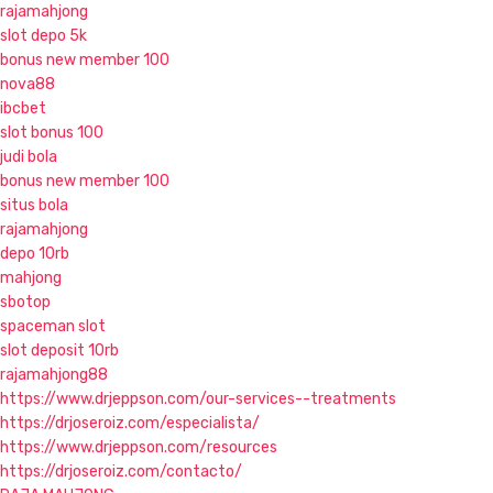
rajamahjong
slot depo 5k
bonus new member 100
nova88
ibcbet
slot bonus 100
judi bola
bonus new member 100
situs bola
rajamahjong
depo 10rb
mahjong
sbotop
spaceman slot
slot deposit 10rb
rajamahjong88
https://www.drjeppson.com/our-services--treatments
https://drjoseroiz.com/especialista/
https://www.drjeppson.com/resources
https://drjoseroiz.com/contacto/