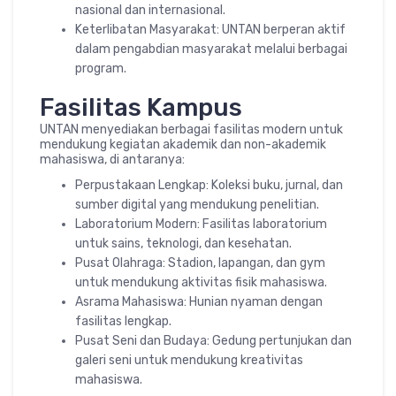
nasional dan internasional.
Keterlibatan Masyarakat: UNTAN berperan aktif
dalam pengabdian masyarakat melalui berbagai
program.
Fasilitas Kampus
UNTAN menyediakan berbagai fasilitas modern untuk
mendukung kegiatan akademik dan non-akademik
mahasiswa, di antaranya:
Perpustakaan Lengkap: Koleksi buku, jurnal, dan
sumber digital yang mendukung penelitian.
Laboratorium Modern: Fasilitas laboratorium
untuk sains, teknologi, dan kesehatan.
Pusat Olahraga: Stadion, lapangan, dan gym
untuk mendukung aktivitas fisik mahasiswa.
Asrama Mahasiswa: Hunian nyaman dengan
fasilitas lengkap.
Pusat Seni dan Budaya: Gedung pertunjukan dan
galeri seni untuk mendukung kreativitas
mahasiswa.