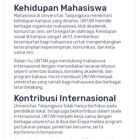
Kehidupan Mahasiswa
Mahasiswa di Universitas Tanjungpura menikmati
kehidupan kampus yang dinamis. UNTAN memiliki
berbagai organisasi mahasiswa, klub akademik,
komunitas seni, serta kegiatan olahraga. Kehidupan
sosial di kampus sangat aktif, memberikan
kesempatan bagi mahasiswa untuk mengembangkan
keterampilan kepemimpinan, komunikasi, dan kerja
sama tim.
Selain itu, UNTAN juga mendukung mahasiswa
internasional dengan menyediakan layanan khusus
seperti orientasi budaya, konseling akademik, dan
program bahasa. Hal ini membuat UNTAN menjadi
universitas yang ramah bagi mahasiswa dari berbagai
latar belakang.
Kontribusi Internasional
Universitas Tanjungpura tidak hanya berfokus pada
pendidikan lokal, tetapi juga berkontribusi dalam skala
internasional. UNTAN menjalin kerja sama dengan
berbagai universitas di Asia dan Eropa melalui program
pertukaran pelajar, penelitian bersama, serta
konferensi internasional.