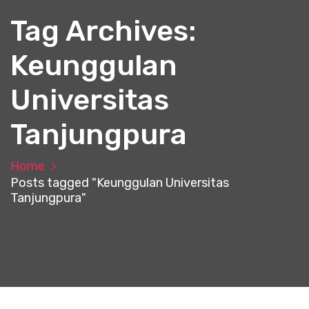
t
Tag Archives:
Keunggulan
Universitas
Tanjungpura
Home
Posts tagged "Keunggulan Universitas
Tanjungpura"