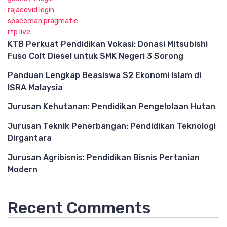
rajacovid login
spaceman pragmatic
rtp live
KTB Perkuat Pendidikan Vokasi: Donasi Mitsubishi
Fuso Colt Diesel untuk SMK Negeri 3 Sorong
Panduan Lengkap Beasiswa S2 Ekonomi Islam di
ISRA Malaysia
Jurusan Kehutanan: Pendidikan Pengelolaan Hutan
Jurusan Teknik Penerbangan: Pendidikan Teknologi
Dirgantara
Jurusan Agribisnis: Pendidikan Bisnis Pertanian
Modern
Recent Comments