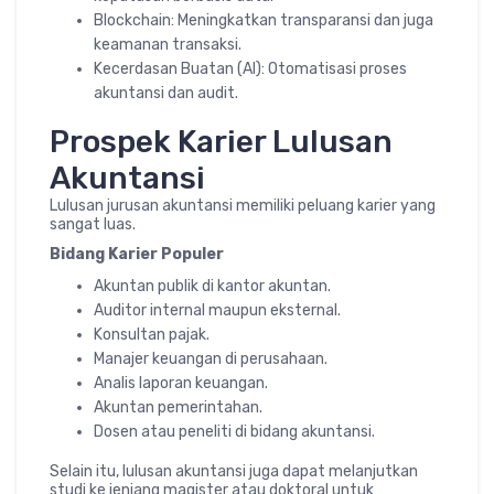
Blockchain: Meningkatkan transparansi dan juga
keamanan transaksi.
Kecerdasan Buatan (AI): Otomatisasi proses
akuntansi dan audit.
Prospek Karier Lulusan
Akuntansi
Lulusan jurusan akuntansi memiliki peluang karier yang
sangat luas.
Bidang Karier Populer
Akuntan publik di kantor akuntan.
Auditor internal maupun eksternal.
Konsultan pajak.
Manajer keuangan di perusahaan.
Analis laporan keuangan.
Akuntan pemerintahan.
Dosen atau peneliti di bidang akuntansi.
Selain itu, lulusan akuntansi juga dapat melanjutkan
studi ke jenjang magister atau doktoral untuk