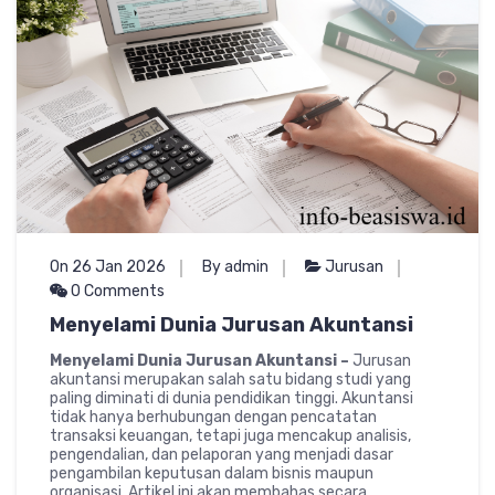
On 26 Jan 2026
By admin
Jurusan
0 Comments
Menyelami Dunia Jurusan Akuntansi
Menyelami Dunia Jurusan Akuntansi –
Jurusan
akuntansi merupakan salah satu bidang studi yang
paling diminati di dunia pendidikan tinggi. Akuntansi
tidak hanya berhubungan dengan pencatatan
transaksi keuangan, tetapi juga mencakup analisis,
pengendalian, dan pelaporan yang menjadi dasar
pengambilan keputusan dalam bisnis maupun
organisasi. Artikel ini akan membahas secara