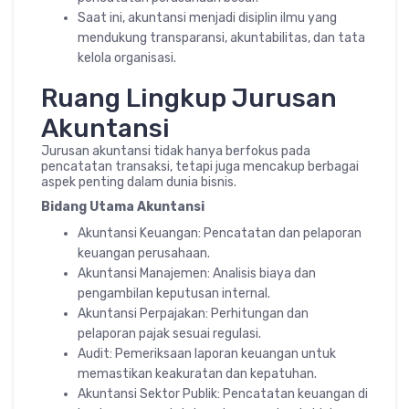
Saat ini, akuntansi menjadi disiplin ilmu yang
mendukung transparansi, akuntabilitas, dan tata
kelola organisasi.
Ruang Lingkup Jurusan
Akuntansi
Jurusan akuntansi tidak hanya berfokus pada
pencatatan transaksi, tetapi juga mencakup berbagai
aspek penting dalam dunia bisnis.
Bidang Utama Akuntansi
Akuntansi Keuangan: Pencatatan dan pelaporan
keuangan perusahaan.
Akuntansi Manajemen: Analisis biaya dan
pengambilan keputusan internal.
Akuntansi Perpajakan: Perhitungan dan
pelaporan pajak sesuai regulasi.
Audit: Pemeriksaan laporan keuangan untuk
memastikan keakuratan dan kepatuhan.
Akuntansi Sektor Publik: Pencatatan keuangan di