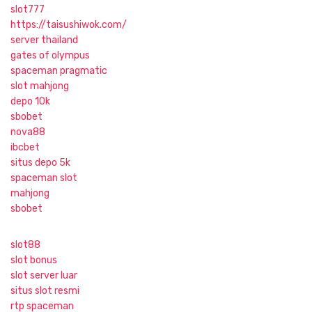
slot777
https://taisushiwok.com/
server thailand
gates of olympus
spaceman pragmatic
slot mahjong
depo 10k
sbobet
nova88
ibcbet
situs depo 5k
spaceman slot
mahjong
sbobet
slot88
slot bonus
slot server luar
situs slot resmi
rtp spaceman