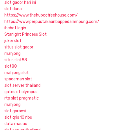
slot gacor hari ini
slot dana
https://www.thehubcoffeehouse.com/
https://www.perpustakaanbappedalampung.com/
ibcbet login
Starlight Princess Slot
joker slot
situs slot gacor
mahjong
situs slot88
slot88
mahjong slot
spaceman slot
slot server thailand
gates of olympus
rtp slot pragmatic
mahjong
slot garansi
slot qris 10 ribu
data macau