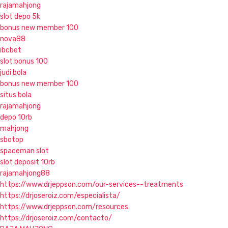
rajamahjong
slot depo 5k
bonus new member 100
nova88
ibcbet
slot bonus 100
judi bola
bonus new member 100
situs bola
rajamahjong
depo 10rb
mahjong
sbotop
spaceman slot
slot deposit 10rb
rajamahjong88
https://www.drjeppson.com/our-services--treatments
https://drjoseroiz.com/especialista/
https://www.drjeppson.com/resources
https://drjoseroiz.com/contacto/