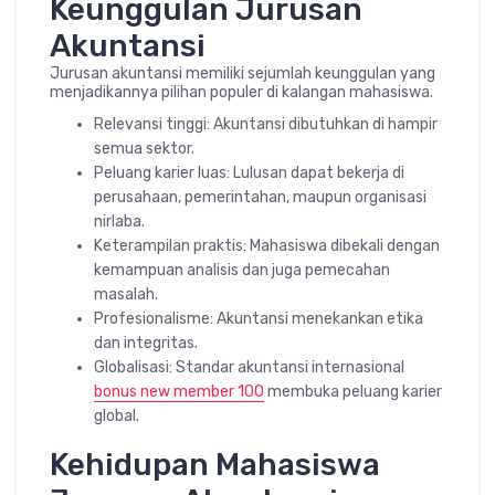
Keunggulan Jurusan
Akuntansi
Jurusan akuntansi memiliki sejumlah keunggulan yang
menjadikannya pilihan populer di kalangan mahasiswa.
Relevansi tinggi: Akuntansi dibutuhkan di hampir
semua sektor.
Peluang karier luas: Lulusan dapat bekerja di
perusahaan, pemerintahan, maupun organisasi
nirlaba.
Keterampilan praktis: Mahasiswa dibekali dengan
kemampuan analisis dan juga pemecahan
masalah.
Profesionalisme: Akuntansi menekankan etika
dan integritas.
Globalisasi: Standar akuntansi internasional
bonus new member 100
membuka peluang karier
global.
Kehidupan Mahasiswa