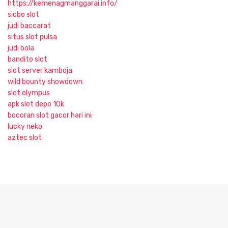
https://kemenagmanggarai.info/
sicbo slot
judi baccarat
situs slot pulsa
judi bola
bandito slot
slot server kamboja
wild bounty showdown
slot olympus
apk slot depo 10k
bocoran slot gacor hari ini
lucky neko
aztec slot