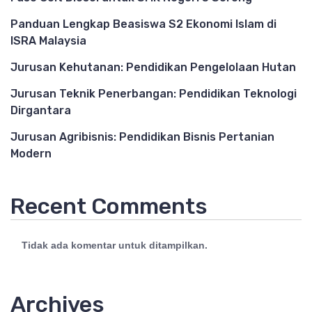
Panduan Lengkap Beasiswa S2 Ekonomi Islam di
ISRA Malaysia
Jurusan Kehutanan: Pendidikan Pengelolaan Hutan
Jurusan Teknik Penerbangan: Pendidikan Teknologi
Dirgantara
Jurusan Agribisnis: Pendidikan Bisnis Pertanian
Modern
Recent Comments
Tidak ada komentar untuk ditampilkan.
Archives