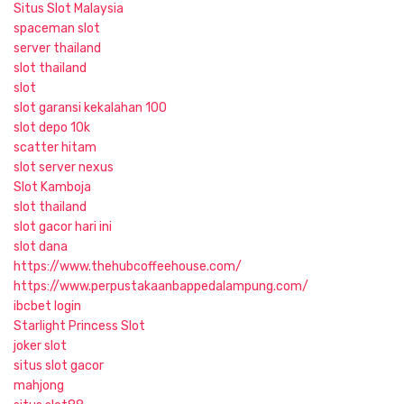
Situs Slot Malaysia
spaceman slot
server thailand
slot thailand
slot
slot garansi kekalahan 100
slot depo 10k
scatter hitam
slot server nexus
Slot Kamboja
slot thailand
slot gacor hari ini
slot dana
https://www.thehubcoffeehouse.com/
https://www.perpustakaanbappedalampung.com/
ibcbet login
Starlight Princess Slot
joker slot
situs slot gacor
mahjong