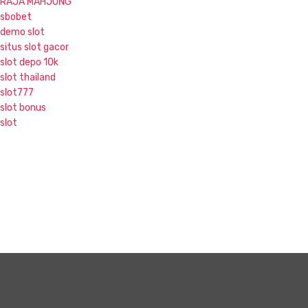
RAJA MAHJONG
sbobet
demo slot
situs slot gacor
slot depo 10k
slot thailand
slot777
slot bonus
slot
S
k
i
p
t
o
c
o
n
t
e
n