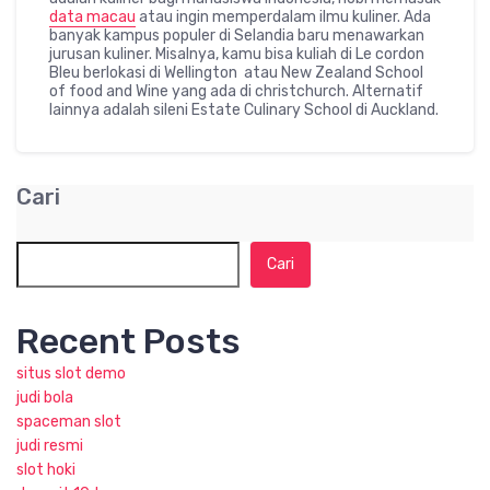
data macau
atau ingin memperdalam ilmu kuliner. Ada
banyak kampus populer di Selandia baru menawarkan
jurusan kuliner. Misalnya, kamu bisa kuliah di Le cordon
Bleu berlokasi di Wellington atau New Zealand School
of food and Wine yang ada di christchurch. Alternatif
lainnya adalah sileni Estate Culinary School di Auckland.
Cari
Cari
Recent Posts
situs slot demo
judi bola
spaceman slot
judi resmi
slot hoki